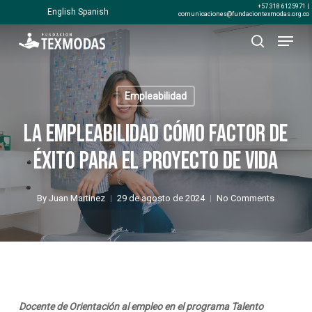
Skip
+57 318 6125971 |
English
Spanish
comunicaciones@fundaciontexmodas.org.co
to
Menu
Close
main
search
Menu
content
Empleabilidad
La empleabilidad cómo factor de
éxito para el proyecto de vida
By
Juan Martinez
29 de agosto de 2024
No Comments
Docente de Orientación al empleo en el programa Talento