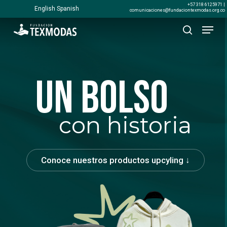
Skip
+57 318 6125971 |
English
Spanish
comunicaciones@fundaciontexmodas.org.co
to
Menu
Close
main
search
Menu
content
un bolso
con historia
Conoce nuestros productos upcyling ↓