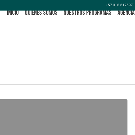
+57 318 6125971
Inicio
Quiénes Somos
Nuestros Programas
Agencia