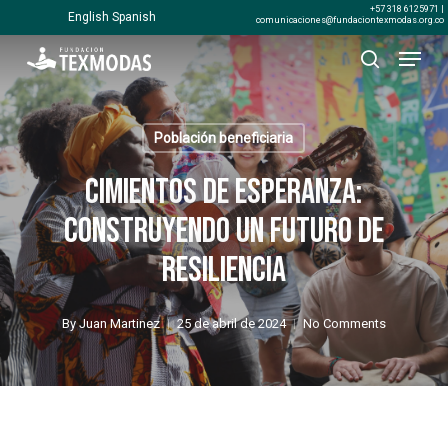
Skip
+57 318 6125971 |
English
Spanish
comunicaciones@fundaciontexmodas.org.co
to
Menu
Close
main
search
Menu
content
Población beneficiaria
Cimientos de Esperanza:
Construyendo un Futuro de
Resiliencia
By
Juan Martinez
25 de abril de 2024
No Comments